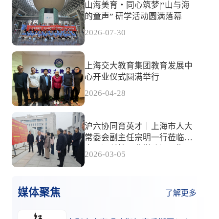
山海美育・同心筑梦|“山与海
的童声” 研学活动圆满落幕
2026-07-30
上海交大教育集团教育发展中
心开业仪式圆满举行
2026-04-28
沪六协同育英才｜上海市人大
常委会副主任宗明一行莅临六
安天河科技职业学院调研指导
2026-03-05
媒体聚焦
了解更多