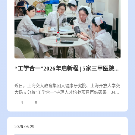
“工学合一”2026年启新程 | 5家三甲医院迎来新一批护理人才
近日，上海交大教育集团大健康研究院、上海开放大学交
大昂立分校“工学合一”护理人才培养项目再结硕果。34名
助理护士正式入职上海交通大学医学院附属儿童医院、复
4
0
旦大学附属眼耳鼻喉科医院、上海中医药大学附属光华医
院3家三甲医院，同时53名合作院校护理实习生进入同济
大学附属上海市肺科医院、上海交通大学医学院附属同仁
医院开展护理临床实习。医校协同、产教融合，一批上岗
2026-06-29
圆梦，一批临床砺技，共同在上海三甲医院扬帆起航。