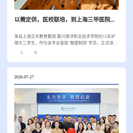
以需定供，医校联培，到上海三甲医院上大学——首批护理“整建制班”入科交大医学院附属同仁医院
来自上海交大教育集团 嘉兴南洋职业技术学院的12名护
理大二学生，作为该专业首批“整建制班”学员，正式进入
三甲医院临床岗位。这场由上海交大教育集团、嘉兴南洋
5
0
职业技术学院、上海开放大学交大昂立分校与上海市同仁
医院三方共同举办的入科仪式，标志着集团“全生命周期
护理人才培养体系”在优质三甲医院平台上迈出关键一
步。
2026-07-27