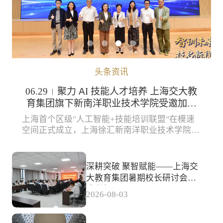
头条资讯
06.29
聚力 AI 技能人才培养 上海交大教
|
育集团旗下新南洋职业技术学院受邀加入
徐汇区“人工智能+技能培训联盟”
上海首个区级"人工智能+技能培训联盟"在模速
空间正式成立，上海徐汇新南洋职业技术学院有
限公司受邀成为联盟首批成员单位，本次入盟是
行业对学校在人工智能职业技能培训领域办学实
践的肯定，也为学校深化产教融合、服务区域
深耕突破 聚智赋能——上海交
AI 产业人才培养开启了新篇章。
大教育集团暑期校长研讨会圆
满举行
2026-08-03