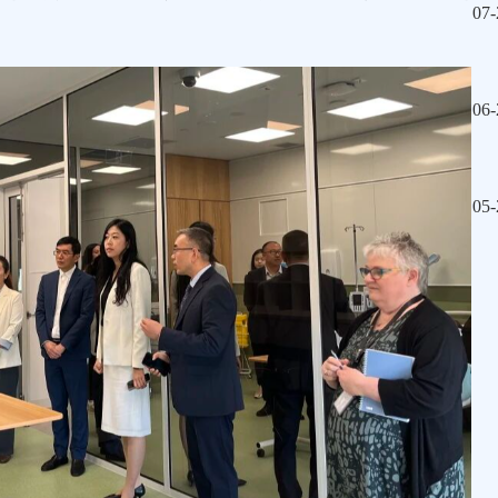
07-
06-
05-