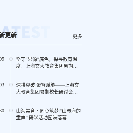
新更新
更多
05
坚守“思源”底色，探寻教育温
度：上海交大教育集团暑期校
长研讨会纵论学校管理之道
03
深耕突破 聚智赋能——上海交
大教育集团暑期校长研讨会圆
满举行
30
山海美育・同心筑梦|“山与海的
童声” 研学活动圆满落幕