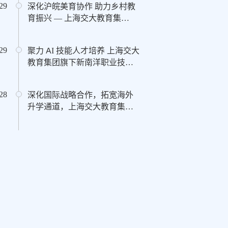
29
深化沪皖美育协作 助力乡村教
育振兴 — 上海交大教育集
团"山与海的童声"公益项目两周
年成果汇报圆满举行
29
聚力 AI 技能人才培养 上海交大
教育集团旗下新南洋职业技术
学院受邀加入徐汇区“人工智能
+技能培训联盟”
28
深化国际战略合作，拓宽海外
升学通道，上海交大教育集团
携手安徽天河教育集团访问白
俄罗斯并签署重要合作协议