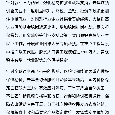
针对就业压力凸显，强化稳岗扩就业政策支持。去年城镇
调查失业率一度明显攀升。财税、金融、投资等政策更加
注重稳就业。对困难行业企业社保费实施缓缴，大幅提高
失业保险基金稳岗返还比例，增加稳岗扩岗补助。落实担
保贷款、租金减免等创业支持政策。突出做好高校毕业生
就业工作，开展就业困难人员专项帮扶。在重点工程建设
中推广以工代赈。脱贫人口务工规模超过3200万人、实现
稳中有增。就业形势总体保持稳定。
针对全球通胀高企带来的影响，以粮食和能源为重点做好
保供稳价。去年全球通胀达到40多年来新高，国内价格稳
定面临较大压力。有效应对洪涝、干旱等严重自然灾害，
不误农时抢抓粮食播种和收获，督促和协调农机通行，保
障农事活动有序开展，分三批向种粮农民发放农资补贴，
保障粮食丰收和重要农产品稳定供给。发挥煤炭主体能源