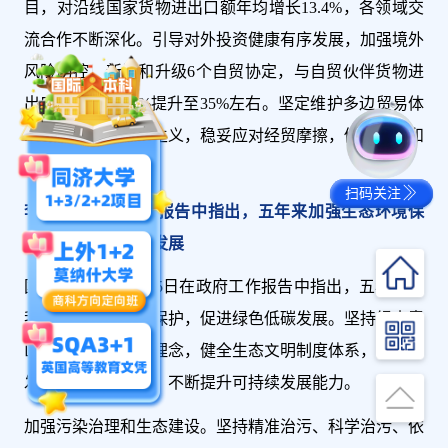
目，对沿线国家货物进出口额年均增长13.4%，各领域交
流合作不断深化。引导对外投资健康有序发展，加强境外
风险防控。新签和升级6个自贸协定，与自贸伙伴货物进
出口额占比从26%提升至35%左右。坚定维护多边贸易体
制，反对贸易保护主义，稳妥应对经贸摩擦，促进贸易和
投资自由化便利化。
扫码关注
李克强在政府工作报告中指出，五年来加强生态环境保
护，促进绿色低碳发展
国务院总理李克强5日在政府工作报告中指出，五年来，
我们加强生态环境保护，促进绿色低碳发展。坚持绿水青
山就是金山银山的理念，健全生态文明制度体系，处理好
发展和保护的关系，不断提升可持续发展能力。
加强污染治理和生态建设。坚持精准治污、科学治污、依