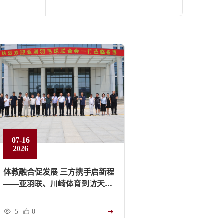
07-16
2026
体教融合促发展 三方携手启新程
——亚羽联、川崎体育到访天河
集团考察洽谈羽毛球特色发展与
院校共建
5
0