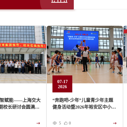
07-17
2026
聚智赋能——上海交大
“奔跑吧•少年”儿童青少年主题
期校长研讨会圆满举
健身活动暨2026年裕安区中小学
生篮球赛在我校顺利开幕
5
0