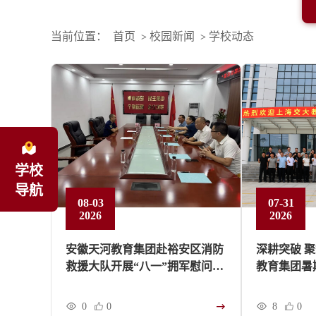
当前位置：
首页
校园新闻
学校动态
>
>
学校
导航
08-03
07-31
2026
2026
安徽天河教育集团赴裕安区消防
深耕突破 
救援大队开展“八一”拥军慰问活
教育集团暑
动
行
0
0
8
0