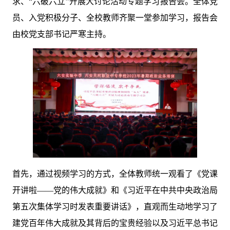
求、“六破六立”开展大讨论活动专题学习报告会。全体党
员、入党积极分子、全校教师齐聚一堂参加学习，报告会
由校党支部书记严寒主持。
首先，通过视频学习的方式，全体教师统一观看了《党课
开讲啦——党的伟大成就》和《习近平在中共中央政治局
第五次集体学习时发表重要讲话》，直观而生动地学习了
建党百年伟大成就及其背后的宝贵经验以及习近平总书记