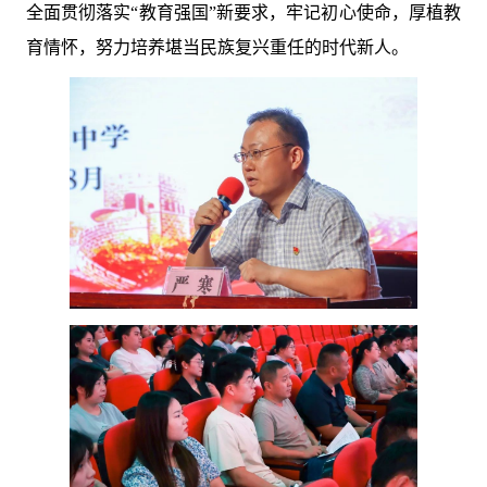
全面贯彻落实“教育强国”新要求，牢记初心使命，厚植教
育情怀，努力培养堪当民族复兴重任的时代新人。