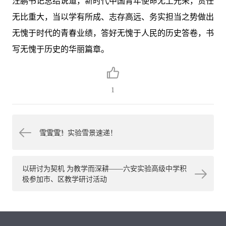
汪鹏书记总结说道，新时代中国青年使命无上光荣，责任
无比重大，当以学有所成、志存高远、务实担当之势做出
无愧于时代的青春业绩，答好无愧于人民的历史答卷，书
写无愧于历史的华丽篇章。
1
雪҈雪҈雪҈！实验雪景速递！
以研讨为契机 为教学而深耕——六安实验高级中学积
极参加市、区教学研讨活动