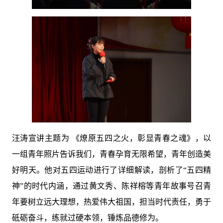
汪涛宣讲主题为 《燎原五四之火，彰显青春之魂》，以
一组青年照片告诉我们，青春孕育无限希望，青年创造美
好明天。他对五四运动进行了详细解读，剖析了“五四精
神”的时代内涵，通过黄文秀、陈祥榕等青年故事号召青
年要树立远大理想，热爱伟大祖国，担当时代责任，勇于
砥砺奋斗，练就过硬本领，锤炼品德修为。